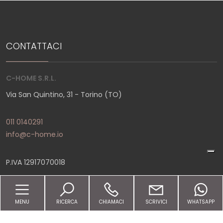
4
CONTATTACI
5
C-HOME S.R.L.
5+
Via San Quintino, 31 - Torino (TO)
Altre
011 0140291
opzioni
info@c-home.io
-
multiscelta
P.IVA 12917070018
Giardino
LINKS
MENU
RICERCA
CHIAMACI
SCRIVICI
WHATSAPP
Posto auto/Box
Home