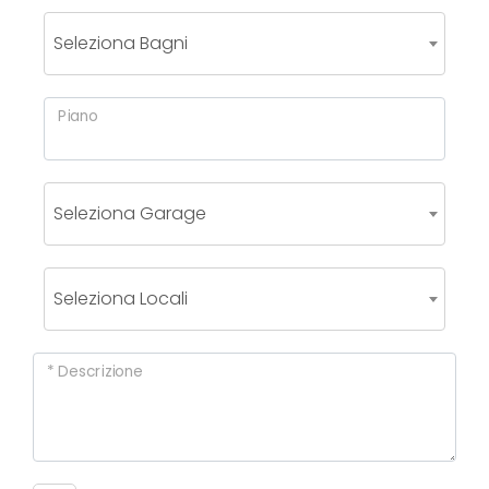
Seleziona Bagni
Locali
minimi
Piano
Qualsiasi
Seleziona Garage
1
Seleziona Locali
2
3
* Descrizione
4