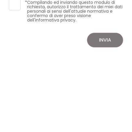
5
*
Compilando ed inviando questo modulo di
richiesta, autorizzo il trattamento dei miei dati
personali ai sensi dell'attuale normativa e
confermo di aver preso visione
5+
dell'informativa privacy.
Bagni
INVIA
minimi
Qualsiasi
1
2
3
4