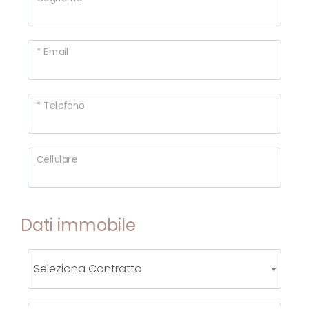
cercare
NEWS
Provincia
* Email
PARTNERSHIP
Comune
CONTATTI
* Telefono
Cellulare
Tipologia
-
Dati immobile
multiscelta
Qualsiasi
Seleziona Contratto
Residenziali