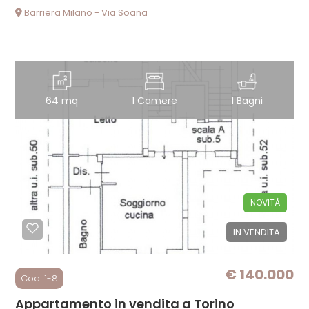
Barriera Milano - Via Soana
64 mq
1 Camere
1 Bagni
NOVITÀ
IN VENDITA
€ 140.000
Cod. 1-8
Appartamento in vendita a Torino