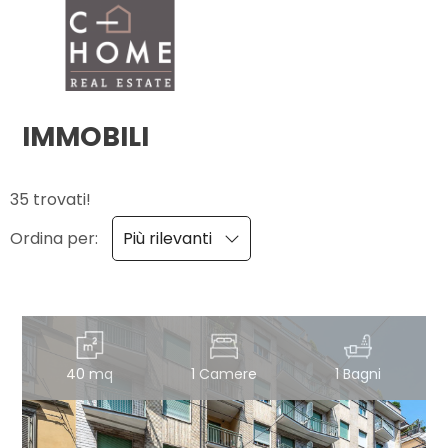
Codice
HOME
CHI
IMMOBILI
Contratto
SIAMO
35 trovati!
Qualsiasi
IMMOBILI
Ordina per:
Più rilevanti
Vendita
SERVIZI
Affitto
DICONO
DI
40 mq
1 Camere
1 Bagni
Scegli
NOI
dove