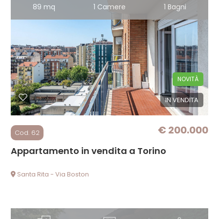
89 mq
1 Camere
1 Bagni
5
5+
NOVITÀ
Camere
IN VENDITA
minime
€ 200.000
Qualsiasi
Cod. 62
Appartamento in vendita a Torino
1
Santa Rita - Via Boston
2
3