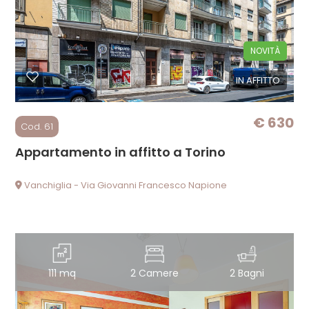
cercare
NEWS
Provincia
NOVITÀ
PARTNERSHIP
IN AFFITTO
Comune
CONTATTI
€ 630
Cod. 61
Appartamento in affitto a Torino
Vanchiglia - Via Giovanni Francesco Napione
Tipologia
-
multiscelta
Qualsiasi
111 mq
2 Camere
2 Bagni
Residenziali