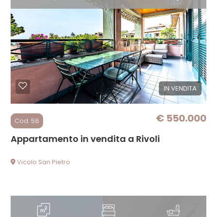
5
5+
Bagni
minimi
IN VENDITA
Qualsiasi
€ 550.000
Cod. 58
1
Appartamento in vendita a Rivoli
2
Vicolo San Pietro
3
4