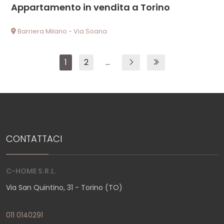
Appartamento in vendita a Torino
Barriera Milano - Via Soana
1
2
...
CONTATTACI
C-HOME S.R.L.
Via San Quintino, 31 - Torino (TO)
011 0140291