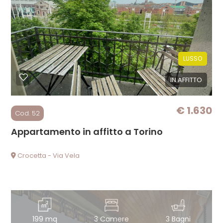
Locali
minimi
LUSSO
IN AFFITTO
Qualsiasi
€ 1.630
1
Cod. 52
Appartamento in affitto a Torino
2
Crocetta - Via Vela
3
4
199 mq
3 Camere
3 Bagni