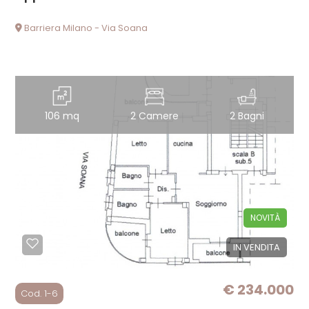
Barriera Milano - Via Soana
106 mq
2 Camere
2 Bagni
NOVITÀ
IN VENDITA
€ 234.000
Cod. 1-6