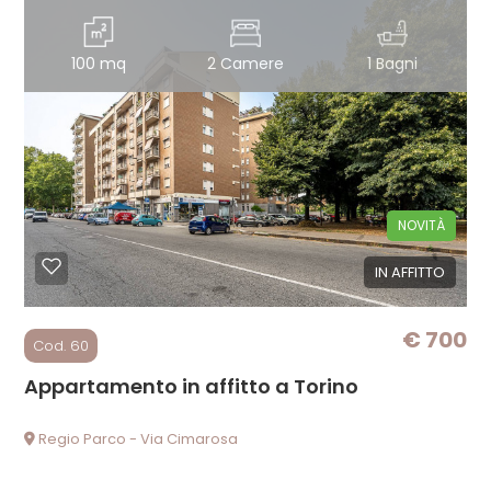
Balcone/Terrazzo
100 mq
2 Camere
1 Bagni
Ascensore
Arredato
NOVITÀ
Nuova costruzione
IN AFFITTO
Lusso
€ 700
Cod. 60
Appartamento in affitto a Torino
Regio Parco - Via Cimarosa