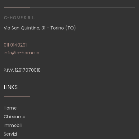
C-HOME S.R.L.
Via San Quintino, 31 - Torino (TO)
011 0140291
info@c-home.io
P.IVA 12917070018
LINKS
Home
Chi siamo
Immobili
Servizi