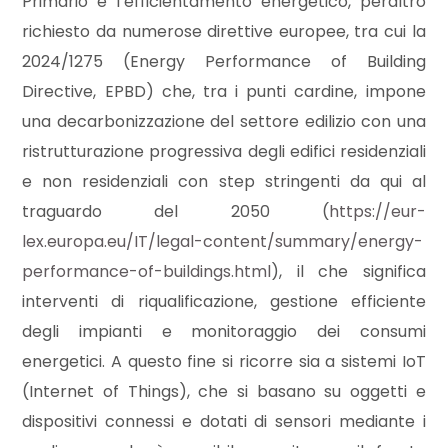
Primario è l’efficientamento energetico, peraltro
richiesto da numerose direttive europee, tra cui la
Commerciali
2024/1275 (Energy Performance of Building
Directive, EPBD) che, tra i punti cardine, impone
una decarbonizzazione del settore edilizio con una
Prezzo
ristrutturazione progressiva degli edifici residenziali
e non residenziali con step stringenti da qui al
traguardo del 2050 (
https://eur-
lex.europa.eu/IT/legal-content/summary/energy-
performance-of-buildings.html
), il che significa
interventi di riqualificazione, gestione efficiente
Totale
degli impianti e monitoraggio dei consumi
mq
energetici. A questo fine si ricorre sia a sistemi IoT
(Internet of Things), che si basano su oggetti e
dispositivi connessi e dotati di sensori mediante i