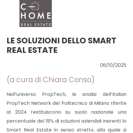
Codice
HOME
CHI
LE SOLUZIONI DELLO SMART
Contratto
SIAMO
REAL ESTATE
Qualsiasi
IMMOBILI
06/10/2025
(a cura di Chiara Conso)
Vendita
SERVIZI
Nell’universo PropTech, le analisi dell’Italian
Affitto
DICONO
PropTech Network del Politecnico di Milano riferite
DI
al 2024 restituiscono su suolo nazionale una
Scegli
percentuale del 18% di soluzioni aziendali inerenti lo
NOI
dove
Smart Real Estate in senso stretto, alla quale si