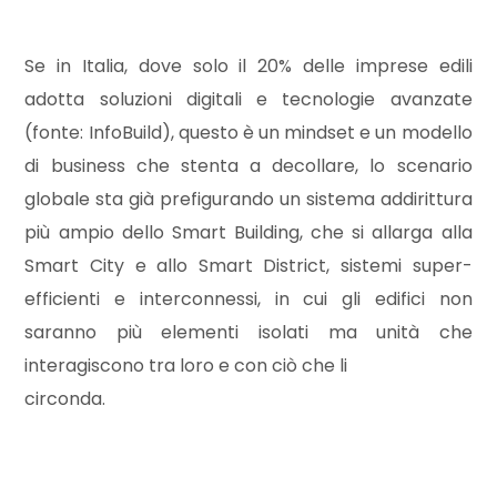
4
Se in Italia, dove solo il 20% delle imprese edili
adotta soluzioni digitali e tecnologie avanzate
5
(fonte: InfoBuild), questo è un mindset e un modello
di business che stenta a decollare, lo scenario
5+
globale sta già prefigurando un sistema addirittura
più ampio dello Smart Building, che si allarga alla
Altre
Smart City e allo Smart District, sistemi super-
opzioni
efficienti e interconnessi, in cui gli edifici non
-
saranno più elementi isolati ma unità che
multiscelta
interagiscono tra loro e con ciò che li
circonda.
Giardino
Posto auto/Box