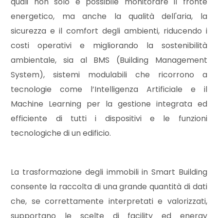
quali non solo è possibile monitorare il fronte
energetico, ma anche la qualità dell'aria, la
sicurezza e il comfort degli ambienti, riducendo i
Locali
costi operativi e migliorando la sostenibilità
minimi
ambientale, sia al BMS (Building Management
System), sistemi modulabili che ricorrono a
Qualsiasi
tecnologie come l’Intelligenza Artificiale e il
Machine Learning per la gestione integrata ed
1
efficiente di tutti i dispositivi e le funzioni
tecnologiche di un edificio.
2
3
La trasformazione degli immobili in Smart Building
consente la raccolta di una grande quantità di dati
4
che, se correttamente interpretati e valorizzati,
supportano le scelte di facility ed energy