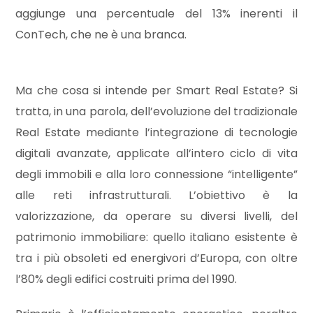
cercare
aggiunge una percentuale del 13% inerenti il
NEWS
ConTech, che ne è una branca.
Provincia
PARTNERSHIP
Comune
Ma che cosa si intende per Smart Real Estate? Si
CONTATTI
tratta, in una parola, dell’evoluzione del tradizionale
Real Estate mediante l’integrazione di tecnologie
digitali avanzate, applicate all’intero ciclo di vita
degli immobili e alla loro connessione “intelligente”
Tipologia
alle reti infrastrutturali. L’obiettivo è la
-
valorizzazione, da operare su diversi livelli, del
multiscelta
patrimonio immobiliare: quello italiano esistente è
tra i più obsoleti ed energivori d’Europa, con oltre
Qualsiasi
l’80% degli edifici costruiti prima del 1990.
Residenziali