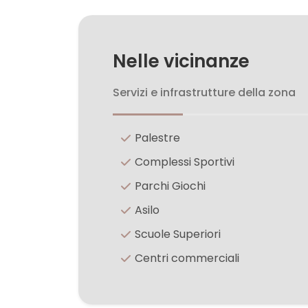
5
Nelle vicinanze
5+
Servizi e infrastrutture della zona
Camere
Palestre
minime
Complessi Sportivi
Qualsiasi
Parchi Giochi
Asilo
1
Scuole Superiori
Centri commerciali
2
3