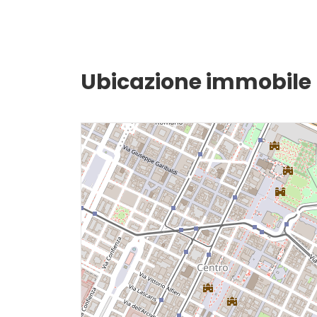
Balcone/Terrazzo
Ascensore
Ubicazione immobile
Arredato
Nuova costruzione
Lusso