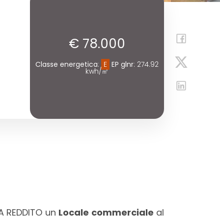
€ 78.000
Classe energetica
:
E
EP glnr
: 274.92
kwh/㎡
A REDDITO un
Locale commerciale
al