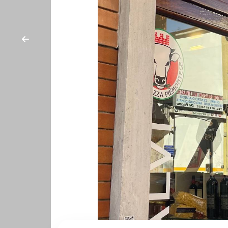
cercare
NEWS
Provincia
PARTNERSHIP
Comune
CONTATTI
Tipologia
-
multiscelta
Qualsiasi
Residenziali