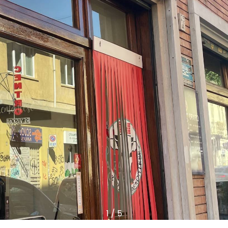
1
/
5