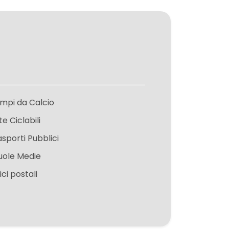
mpi da Calcio
te Ciclabili
asporti Pubblici
uole Medie
ici postali