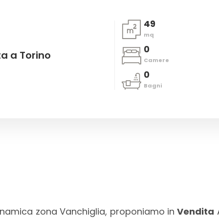
49
mq
0
a a Torino
Camere
0
Bagni
e dinamica zona Vanchiglia, proponiamo in
Vendita