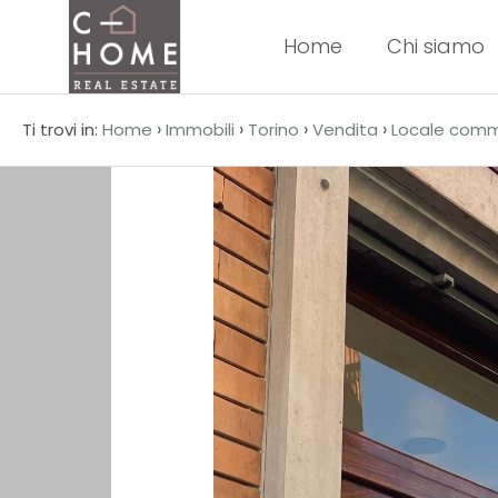
Home
Chi siamo
Codice
HOME
›
›
›
›
Ti trovi in:
Home
Immobili
Torino
Vendita
Locale comm
CHI
Contratto
SIAMO
Qualsiasi
IMMOBILI
Vendita
SERVIZI
Affitto
DICONO
DI
Scegli
NOI
dove