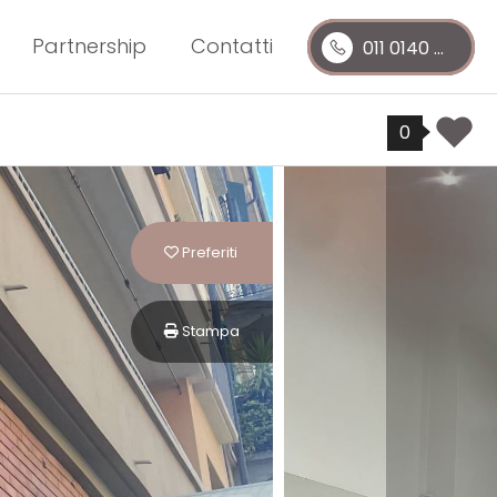
Partnership
Contatti
011 0140 ...
0
Preferiti: Cod. 25
Preferiti
Stampa: Cod. 25
Stampa