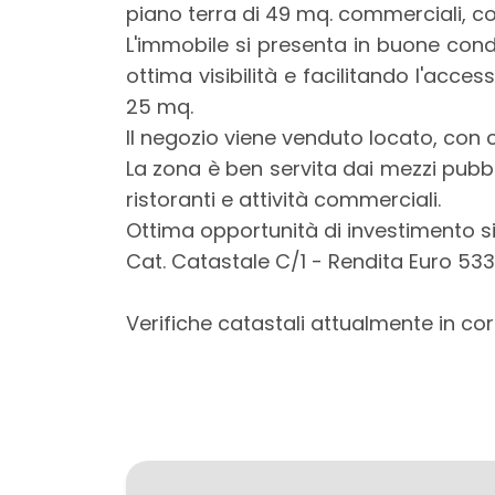
piano terra di 49 mq. commerciali, c
L'immobile si presenta in buone cond
ottima visibilità e facilitando l'acces
Locali
25 mq.
minimi
Il negozio viene venduto locato, con
La zona è ben servita dai mezzi pubbl
Qualsiasi
ristoranti e attività commerciali.
Ottima opportunità di investimento si
1
Cat. Catastale C/1 - Rendita Euro 533
2
Verifiche catastali attualmente in c
3
4