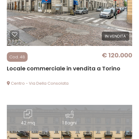
cercare
NEWS
Torino
PARTNERSHIP
IN VENDITA
Torino
CONTATTI
€ 120.000
Cod. 48
Locale commerciale in vendita a Torino
Centro - Via Della Consolata
Tipologia
-
multiscelta
Qualsiasi
42 mq
1 Bagni
Residenziali