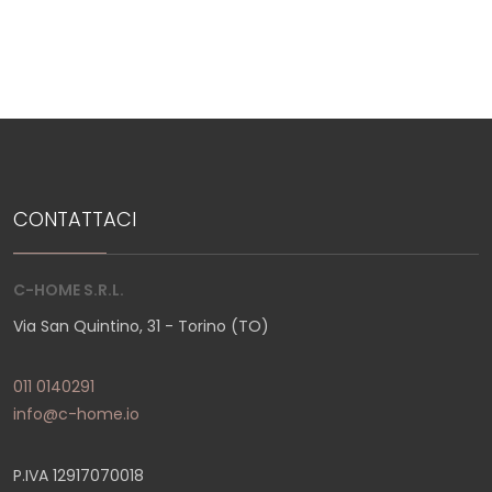
5
5+
Camere
CONTATTACI
minime
C-HOME S.R.L.
Qualsiasi
Via San Quintino, 31 - Torino (TO)
1
011 0140291
info@c-home.io
2
P.IVA 12917070018
3