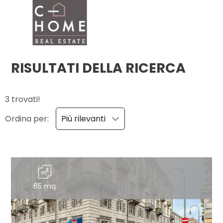
Codice
HOME
CHI
RISULTATI DELLA RICERCA
Contratto
SIAMO
3 trovati!
Qualsiasi
IMMOBILI
Ordina per:
Più rilevanti
Vendita
SERVIZI
Affitto
DICONO
DI
65 mq
Scegli
NOI
dove