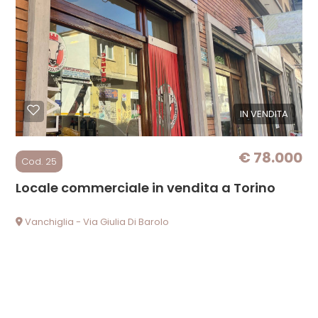
Locali
minimi
IN VENDITA
Qualsiasi
€ 78.000
1
Cod. 25
Locale commerciale in vendita a Torino
2
Vanchiglia - Via Giulia Di Barolo
3
4